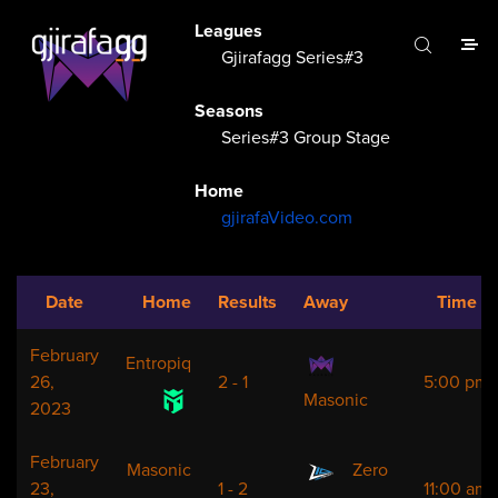
Leagues
Gjirafagg Series#3
Seasons
Series#3 Group Stage
Home
gjirafaVideo.com
Date
Home
Results
Away
Time
February
Entropiq
26,
2 - 1
5:00 pm
Masonic
2023
February
Masonic
Zero
23,
1 - 2
11:00 am