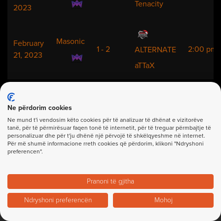
Tenacity
2023
Masonic
February
1 - 2
2:00 pm
ALTERNATE
21, 2023
aTTaX
Ne përdorim cookies
Ne mund t'i vendosim këto cookies për të analizuar të dhënat e vizitorëve
tanë, për të përmirësuar faqen tonë të internetit, për të treguar përmbajtje të
personalizuar dhe për t'ju dhënë një përvojë të shkëlqyeshme në internet.
Për më shumë informacione rreth cookies që përdorim, klikoni "Ndryshoni
preferencen".
Pranoni të gjitha
© 2023, Gjirafagg
Team
|
Privacy Policy
|
Sitemap
Ndryshoni preferencën
Mohoj
All Rights Reserved.