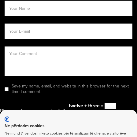
Save my name, email, and website in this browser for the next
time I comment.
twelve + three =
Please enter an answer in digits:
Send it Now
Ne përdorim cookies
Ne mund t'i vendosim këto cookies për të analizuar të dhënat e vizitorëve