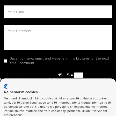
Save my name, email, and website in this browser for the next
time I comment.
15 − 5 =
Please enter an answer in digits:
Send it Now
Ne përdorim cookies
Ne mund t'i vendosim këto cookies për të analizuar të dhënat e vizitorëve
tanë, për të përmirësuar faqen tonë të internetit, për të treguar përmbajtje të
personalizuar dhe për t'ju dhënë një përvojë të shkëlqyeshme në internet.
Për më shumë informacione rreth cookies që përdorim, klikoni "Ndryshoni
preferencen".