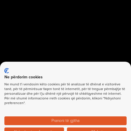
Ne përdorim cookies
Ne mund t'i vendosim këto cookies për të analizuar të dhënat e vizitorëve
tanë, për të përmirësuar faqen tonë të internetit, për të treguar përmbajtje të
personalizuar dhe për t'ju dhënë një përvojë të shkëlqyeshme në internet.
Për më shumë informacione rreth cookies që përdorim, klikoni "Ndryshoni
preferencen".
Pranoni të gjitha