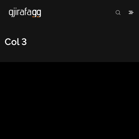
Col 3