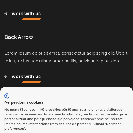
work with us
Back Arrow
Lorem ipsum dolor sit amet, consectetur adipiscing elit. Ut elit
tellus, luctus nec ullamcorper mattis, pulvinar dapibus leo.
work with us
Ne përdorim cookies
Ne mund t'i vendosim këto cookies për të analizuar të dhënat e vizitorëve
tanë, për të përmirësuar faqen tonë të internetit, për të treguar përmbajtje të
personalizuar dhe për t'ju dhënë një përvojë të shkëlqyeshme në internet.
Për më shumë informacione rreth cookies që përdorim, klikoni "Ndryshoni
preferencen".