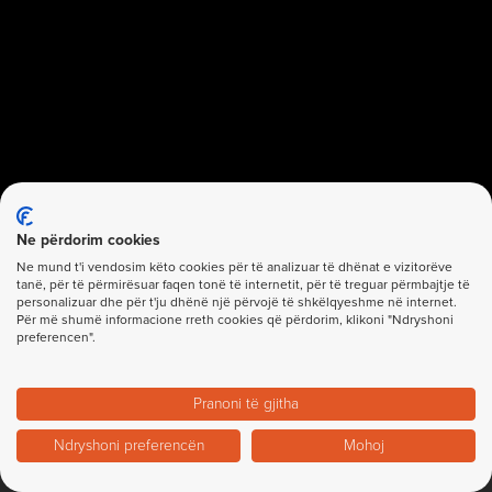
Ne përdorim cookies
Ne mund t'i vendosim këto cookies për të analizuar të dhënat e vizitorëve
tanë, për të përmirësuar faqen tonë të internetit, për të treguar përmbajtje të
personalizuar dhe për t'ju dhënë një përvojë të shkëlqyeshme në internet.
Për më shumë informacione rreth cookies që përdorim, klikoni "Ndryshoni
preferencen".
Pranoni të gjitha
© 2023, Gjirafagg
Team
|
Privacy Policy
|
Sitemap
Ndryshoni preferencën
Mohoj
All Rights Reserved.